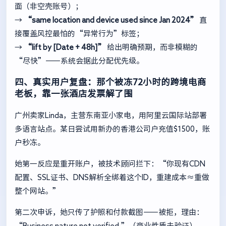
面（非空壳账号）；
→
“same location and device used since Jan 2024”
直
接覆盖风控最怕的“异常行为”标签；
→
“lift by [Date + 48h]”
给出明确预期，而非模糊的
“尽快”——系统会据此分配优先级。
四、真实用户复盘：那个被冻72小时的跨境电商
老板，靠一张酒店发票解了围
广州卖家Linda，主营东南亚小家电，用阿里云国际站部署
多语言站点。某日尝试用新办的香港公司户充值$1500，账
户秒冻。
她第一反应是重开账户，被技术顾问拦下：“你现有CDN
配置、SSL证书、DNS解析全绑着这个ID，重建成本≈重做
整个网站。”
第二次申诉，她只传了护照和付款截图——被拒，理由：
“Business nature not verified.”（商业性质未验证）