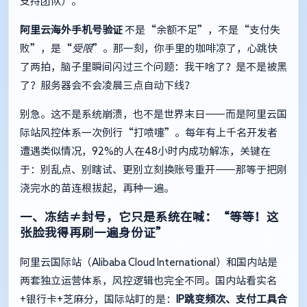
支持团队）。
阿里云海外手机号验证
不是“余额不足”，不是“支付失
败”，是“
受限
”。那一刻，你手里的咖啡凉了，心跳快
了两拍，脑子里瞬间闪过三个问题：我干啥了？是不是被黑
了？服务器会不会凌晨三点自动下线？
别急。这不是系统崩溃，也不是世界末日——而是阿里云国
际站风控体系一次例行“打喷嚏”。每年有上千名开发者
遭遇类似情况，92%的人在48小时内成功解冻，关键在
于：别乱点、别瞎试、更别立刻换账号重开——那等于把刚
浇完水的苗连根拔起，再种一遍。
一、冻结≠封号，它只是系统在喊：“等等！这
张脸我得再刷一遍身份证”
阿里云国际站（Alibaba Cloud International）和国内站是
两套独立运营体系，风控逻辑也完全不同。国内站看实名
+银行卡+芝麻分，国际站盯的是：
IP跳变频次、支付工具合