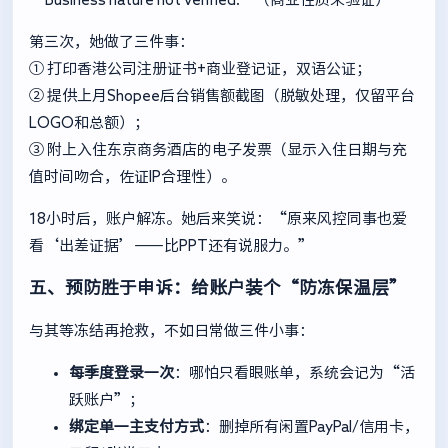
第三次，她做了三件事：
① 打印香港公司注册证书+商业登记证，双语公证；
② 提供上月Shopee后台销售额截图（脱敏处理，仅留平台
LOGO和总额）；
③ 附上入住东京商务酒店的电子发票（显示入住日期与充
值时间吻合，佐证IP合理性）。
18小时后，账户解冻。她后来笑说：“原来风控同事也爱
看‘出差证据’——比PPT还有说服力。”
五、预防胜于申诉：给账户装个“防冻保温层”
与其等冻结再抢救，不如日常做三件小事：
每季度登录一次
：哪怕只看眼账单，系统会记为“活
跃账户”；
绑定单一主支付方式
：删掉所有闲置PayPal/信用卡，