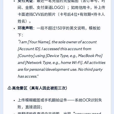
支付凭证
：最近一笔充值的完整截图（含订单号、时
间、金额、支付渠道LOGO）；如用信用卡，补上传
卡面遮挡CVV后的照片（卡号后4位+有效期+持卡人
姓名）。
环境声明
：一段不超过150字的英文说明，模板如
下：
"I am [Your Name], the sole owner of account
[Account ID]. I accessed this account from
[Country] using [Device Type, e.g., MacBook Pro]
and [Network Type, e.g., home Wi-Fi]. All activities
are for personal/development use. No third party
has access."
⚠️ 高危雷区（真有人因此被拒三次）
上传模糊截图或手机翻拍证件——系统OCR识别失
败，直接退回；
用翻译软件直译中文说明，出现“very very good