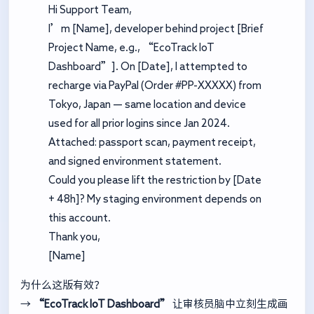
Hi Support Team,
I’m [Name], developer behind project [Brief
Project Name, e.g., “EcoTrack IoT
Dashboard”]. On [Date], I attempted to
recharge via PayPal (Order #PP-XXXXX) from
Tokyo, Japan — same location and device
used for all prior logins since Jan 2024.
Attached: passport scan, payment receipt,
and signed environment statement.
Could you please lift the restriction by [Date
+ 48h]? My staging environment depends on
this account.
Thank you,
[Name]
为什么这版有效？
→
“EcoTrack IoT Dashboard”
让审核员脑中立刻生成画