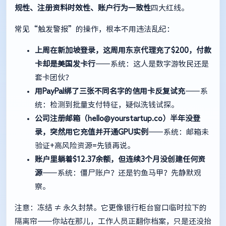
规性、注册资料时效性、账户行为一致性
四大红线。
常见“触发警报”的操作，根本不用违法乱纪：
上周在新加坡登录，这周用东京代理充了$200，付款
卡却是美国发卡行
——系统：这人是数字游牧民还是
套卡团伙？
用PayPal绑了三张不同名字的信用卡反复试充
——系
统：检测到批量支付特征，疑似洗钱试探。
公司注册邮箱（
hello@yourstartup.co
）半年没登
录，突然用它充值并开通GPU实例
——系统：邮箱未
验证+高风险资源=先锁再说。
账户里躺着$12.37余额，但连续3个月没创建任何资
源
——系统：僵尸账户？还是钓鱼马甲？先静默观
察。
注意：冻结 ≠ 永久封禁。它更像银行柜台窗口临时拉下的
隔离帘——你站在那儿，工作人员正翻你档案，只是还没抬