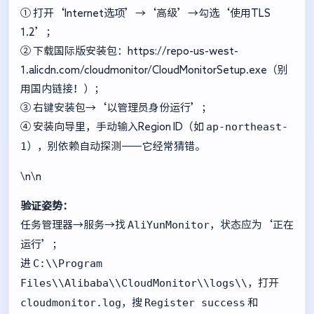
① 打开‘Internet选项’→‘高级’→勾选‘使用TLS
1.2’；
② 下载国际版安装包：
https://repo-us-west-
1.alicdn.com/cloudmonitor/CloudMonitorSetup.exe
（别
用国内链接！）；
③ 右键安装包→‘以管理员身份运行’；
ap-northeast-
④ 安装向导里，手动输入Region ID（如
1
），别依赖自动探测——它经常猜错。
\n\n
验证姿势：
AliYunMonitor
任务管理器→服务→找
，状态应为‘正在
运行’；
C:\\Program
进
Files\\Alibaba\\CloudMonitor\\logs\\
，打开
cloudmonitor.log
Register success
，搜
和