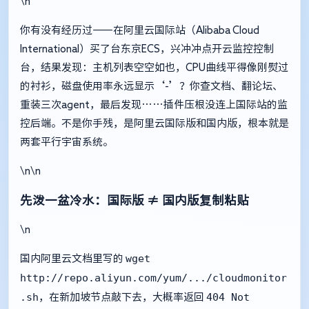
\n
你有没有经历过——在阿里云国际站（Alibaba Cloud
International）买了台东京ECS，兴冲冲点开云监控控制
台，结果发现：主机列表空空如也，CPU曲线平得像刚熨过
的衬衫，磁盘使用率永远显示‘-’？你查文档、翻论坛、
重装三次agent，最后发现……插件压根没连上国际站的监
控后端。不是你手残，是阿里云国际版和国内版，根本就是
两套平行宇宙系统。
\n\n
先泼一盆冷水：国际版 ≠ 国内版复制粘贴
\n
wget
国内阿里云文档里写的
http://repo.aliyun.com/yum/.../cloudmonitor
.sh
404 Not
，在新加坡节点敲下去，大概率返回