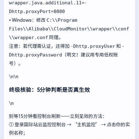
wrapper.java.additional.11=-
Dhttp.proxyPort=8080
C:\\Program
• Windows：修改
Files\\Alibaba\\CloudMonitor\\wrapper\\conf
\\wrapper.conf
同理。
-Dhttp.proxyUser
-
注意：若代理需认证，还得加
和
Dhttp.proxyPassword
（明文！建议用专用低权账
号）。
\n\n
终极核验：5分钟判断是否真生效
\n
别等15分钟看控制台刷新——立刻见效的方法：
① 登录国际站云监控控制台 → ‘主机监控’ → 点击你的实
例名称；