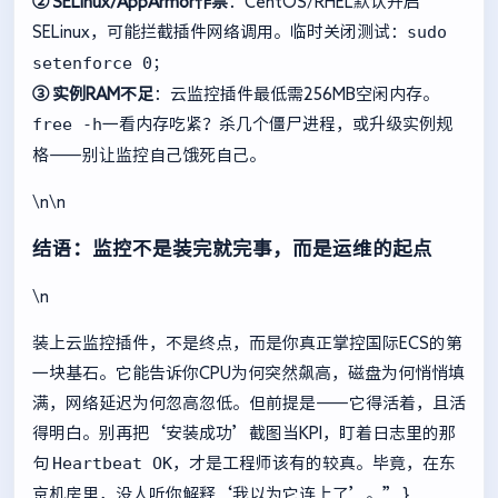
② SELinux/AppArmor作祟
：CentOS/RHEL默认开启
sudo
SELinux，可能拦截插件网络调用。临时关闭测试：
setenforce 0
；
③ 实例RAM不足
：云监控插件最低需256MB空闲内存。
free -h
一看内存吃紧？杀几个僵尸进程，或升级实例规
格——别让监控自己饿死自己。
\n\n
结语：监控不是装完就完事，而是运维的起点
\n
装上云监控插件，不是终点，而是你真正掌控国际ECS的第
一块基石。它能告诉你CPU为何突然飙高，磁盘为何悄悄填
满，网络延迟为何忽高忽低。但前提是——它得活着，且活
得明白。别再把‘安装成功’截图当KPI，盯着日志里的那
Heartbeat OK
句
，才是工程师该有的较真。毕竟，在东
京机房里，没人听你解释‘我以为它连上了’。” }