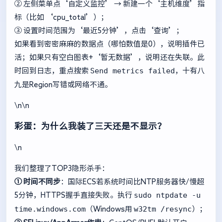
② 左侧菜单点‘自定义监控’ → 新建一个‘主机维度’指
标（比如 ‘cpu_total’）；
③ 设置时间范围为‘最近5分钟’，点击‘查询’；
如果看到密密麻麻的数据点（哪怕数值是0），说明插件已
活；如果只有空白图表+‘暂无数据’，说明还在失联。此
Send metrics failed
时回到日志，重点搜索
，十有八
九是Region写错或网络不通。
\n\n
彩蛋：为什么我装了三天还是不显示？
\n
我们整理了TOP3隐形杀手：
① 时间不同步
：国际ECS若系统时间比NTP服务器快/慢超
sudo ntpdate -u
5分钟，HTTPS握手直接失败。执行
time.windows.com
w32tm /resync
（Windows用
）；