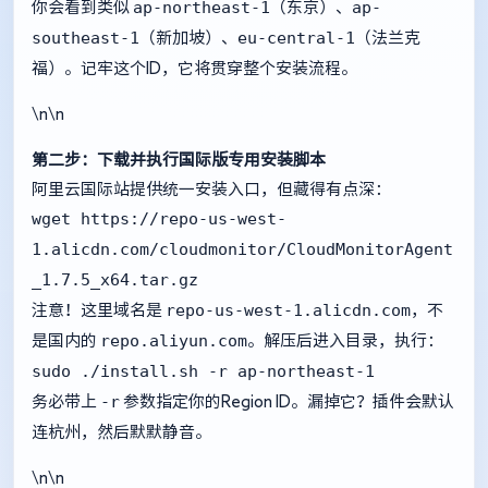
ap-northeast-1
ap-
你会看到类似
（东京）、
southeast-1
eu-central-1
（新加坡）、
（法兰克
福）。记牢这个ID，它将贯穿整个安装流程。
\n\n
第二步：下载并执行国际版专用安装脚本
阿里云国际站提供统一安装入口，但藏得有点深：
wget https://repo-us-west-
1.alicdn.com/cloudmonitor/CloudMonitorAgent
_1.7.5_x64.tar.gz
repo-us-west-1.alicdn.com
注意！这里域名是
，不
repo.aliyun.com
是国内的
。解压后进入目录，执行：
sudo ./install.sh -r ap-northeast-1
-r
务必带上
参数指定你的Region ID。漏掉它？插件会默认
连杭州，然后默默静音。
\n\n