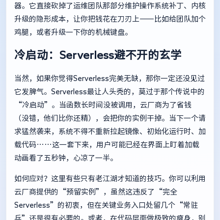
器。它直接砍掉了运维团队那部分维护操作系统补丁、内核
升级的隐形成本，让你把钱花在刀刃上——比如给团队加个
鸡腿，或者升级一下你的机械键盘。
冷启动：Serverless避不开的玄学
当然，如果你觉得Serverless完美无缺，那你一定还没见过
它发脾气。Serverless最让人头秃的，莫过于那个传说中的
“冷启动”。当函数长时间没被调用，云厂商为了省钱
（没错，他们比你还精），会把你的实例干掉。当下一个请
求猛然袭来，系统不得不重新拉起镜像、初始化运行时、加
载代码……这一套下来，用户可能已经在界面上盯着加载
动画看了五秒钟，心凉了一半。
如何应对？这里有些只有老江湖才知道的技巧。你可以利用
云厂商提供的“预留实例”，虽然这违反了“完全
Serverless”的初衷，但在关键业务入口处留几个“常驻
兵”还是很有必要的。或者，在代码层面做极致的瘦身，别