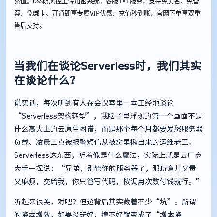
充值。oss防风控上传加密系统。客服1V1服务，支持免实名、免备
案、免绑卡。开通即享专属VIP优惠、充值秒到账、官网下单享双重
售后支持。
当我们在谈论Serverless时，我们其实
在谈论什么？
说实话，每次听到有人在会议室里一本正经地谈论
“Serverless架构转型”，我脑子里浮现的第一个画面不是
什么高大上的云原生图谱，而是那个每个月都要发愁服务器
负载、凌晨三点被报警短信从被窝里揪出来的运维老王。
Serverless这东西，听着像是什么魔法，实际上就是云厂商
大手一挥说：“兄弟，别管你的服务器了，那玩意儿又贵
又麻烦，交给我，你只管写代码，按调用次数付钱就行。”
听起来很美，对吧？但这背后其实藏着不少“坑”。所谓
的降本增效，如果没玩好，搞不好就变成了“增本降