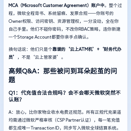
MCA（Microsoft Customer Agreement）账户中
。整个过
程，微软全程背书、系统留痕、发票合规——你账号的
Owner权限、访问密钥、资源管理权，一分没动，全在你
自己手里。他们不碰你密码，不改你RBAC策略，连你新建
一个Storage Account都要你亲手点确认。
换句话说：他们只是个
靠谱的‘云上ATM机’+‘财务代办
员’
，不是‘云上管家婆’。
高频Q&A：那些被问到耳朵起茧的问
题
Q1：代充值合法合规吗？会不会哪天微软突然不
认账？
A：放心，比你家物业收水电费还规范。所有正规代充渠道
均需通过微软严格审核（CSP Partner认证），每一笔充值
都生成唯一Transaction ID，同步写入微软全球结算系统。