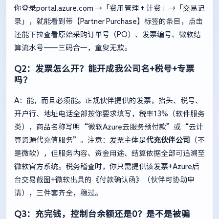
你登录
portal.azure.com
→「费用管理 + 计费」→「交易记
录」，就能看到带【Partner Purchase】标签的条目，点击
还能下拉查看原始采购订单号（PO）、发票编号、微软结
算流水号——三码合一，童叟无欺。
Q2：发票怎么开？能开成我公司名+税号+专票
吗？
A：能，而且必须能。正规伙伴提供的发票，抬头、税号、
开户行、地址电话全部按你要求填写，税率13%（软件服务
类），商品名称写明“微软Azure云服务预付款”或“云计
算资源代充值服务”。注意：发票主体是
代充伙伴公司
（不
是微软），但服务内容、资金用途、结算依据全部可追溯至
微软官方系统。税务稽查时，你只需提供该发票+Azure后
台交易截图+微软出具的《付款确认函》（伙伴可协助申
请），三件套齐全，稳过。
Q3：充完钱，控制台余额还是0？是不是被骗