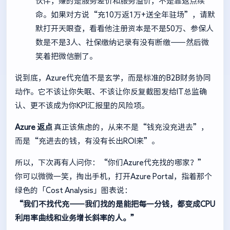
伙伴，赚的是服务差价和服务溢价，不是靠返点续
命。如果对方说“充10万返1万+送全年驻场”，请默
默打开天眼查，看看他注册资本是不是50万、参保人
数是不是3人、社保缴纳记录有没有断缴——然后微
笑着把微信删了。
说到底，Azure代充值不是玄学，而是标准的B2B财务协同
动作。它不该让你失眠、不该让你反复截图发给IT总监确
认、更不该成为你KPI汇报里的风险项。
Azure 返点
真正该焦虑的，从来不是“钱充没充进去”，
而是“充进去的钱，有没有长出ROI来”。
所以，下次再有人问你：“你们Azure代充找的哪家？”
你可以微微一笑，掏出手机，打开Azure Portal，指着那个
绿色的「Cost Analysis」图表说：
“我们不找代充——我们找的是能把每一分钱，都变成CPU
利用率曲线和业务增长斜率的人。”