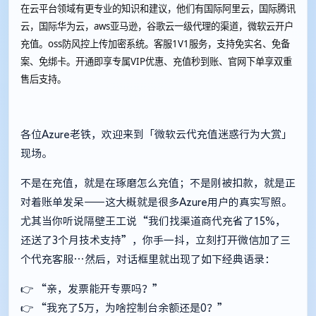
在云平台领域有更专业的知识和建议，他们有国际阿里云，国际腾讯
云，国际华为云，aws亚马逊，谷歌云一级代理的渠道，微软云开户
充值。oss防风控上传加密系统。客服1V1服务，支持免实名、免备
案、免绑卡。开通即享专属VIP优惠、充值秒到账、官网下单享双重
售后支持。
各位Azure老铁，欢迎来到「微软云代充值迷惑行为大赏」
现场。
不是在充值，就是在琢磨怎么充值；不是刚被扣款，就是正
对着账单发呆——这大概就是很多Azure用户的真实写照。
尤其当你听说隔壁王工说“我们找渠道商代充省了15%，
还送了3个月技术支持”，你手一抖，立刻打开微信加了三
个代充客服…然后，对话框里就出现了如下经典语录：
👉 “亲，发票能开专票吗？”
👉 “我充了5万，为啥控制台余额还是0？”