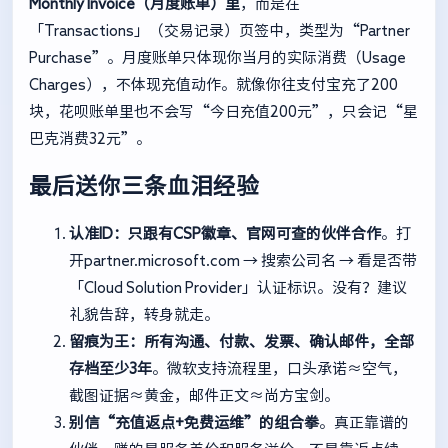
Monthly Invoice（月度账单）里
，而是在
「Transactions」（交易记录）页签中，类型为“Partner
Purchase”。月度账单只体现你当月的实际消费（Usage
Charges），不体现充值动作。就像你往支付宝充了200
块，花呗账单里也不会写“今日充值200元”，只会记“星
巴克消费32元”。
最后送你三条血泪经验
认准ID：只跟有CSP徽章、官网可查的伙伴合作
。打
开
partner.microsoft.com
→ 搜索公司名 → 看是否带
「Cloud Solution Provider」认证标识。没有？建议
礼貌告辞，转身就走。
留痕为王：所有沟通、付款、发票、确认邮件，全部
存档至少3年
。微软支持流程里，口头承诺≈空气，
截图证据≈黄金，邮件正文≈尚方宝剑。
别信“充值返点+免费运维”的组合拳
。真正靠谱的