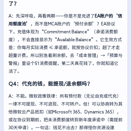
了？
A：先深呼吸，再看两眼——你是不是充进了
EA账户的‘信
用额度池’
，而不是MCA账户的‘预付余额’？EA协议
下，充值体现为“Commitment Balance”（承诺消费额
度），不会直接显示为“Available Balance”。它生效方式
是：你每月实际消费 ≤ 承诺额，就按协议价扣；超了才走
超量计费。所以别急着刷余额，去「成本管理」→「预算与
警报」里设个$1消费提醒，第二天真花钱了，你就知道它
活了。
Q4：代充的钱，能提现/退余额吗？
A：不能。微软政策铁律：所有预付款（无论自充或代充）
一律不可提现、不可退现、不可转户。但！可以协商转为其
他微软云产品抵扣（如Microsoft 365、Dynamics 365），
或在协议到期前，把未消费额度转到新年度承诺中（需提前
30天申请）。一句话：钱花不出去？那得怪你资源没建