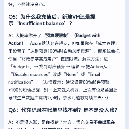
好，不怪钱没良心。
Q5：为什么我充值后，新建VM还是提
示‘Insufficient balance’？
A：大概率你开了
‘预算硬限制’（Budget with
Action）
。Azure默认允许超支，但如果你在「成本管理」
里设置了“达到预算100%时自动关闭资源”，那系统会把
你当“财政赤字高危用户”直接限流。解决方法：进
「Budgets」→ 找到对应预算 → 编辑 → 把Action从
“Disable resources”改成“None”或“Email
notification”。（友情提示：建议设置80%邮件预警
+100%短信提醒，别一上来就关机器，上次有位兄弟因此
导致生产数据库离线2小时，茶水间道歉持续三天…）
Q6：代充记录在账单里找不到？是不是没入账？
A：不是没入账，是你找错了地方。代充交易
不会出现在