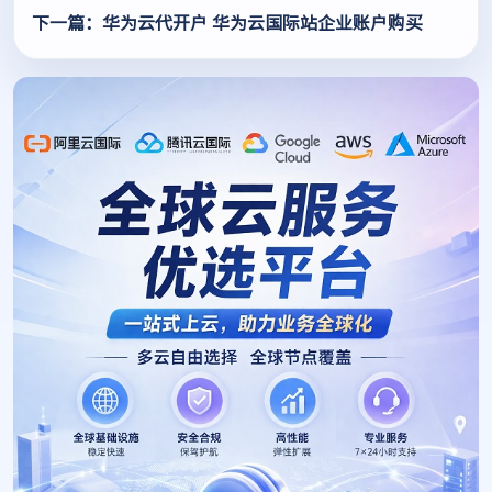
下一篇：华为云代开户 华为云国际站企业账户购买