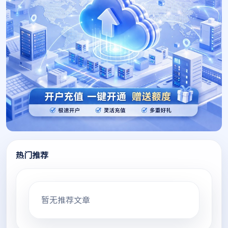
热门推荐
暂无推荐文章