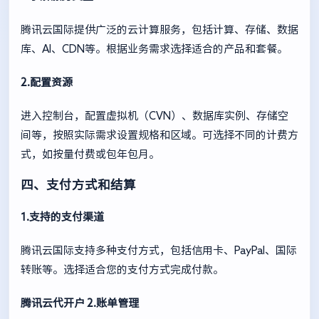
腾讯云国际提供广泛的云计算服务，包括计算、存储、数据
库、AI、CDN等。根据业务需求选择适合的产品和套餐。
2.配置资源
进入控制台，配置虚拟机（CVN）、数据库实例、存储空
间等，按照实际需求设置规格和区域。可选择不同的计费方
式，如按量付费或包年包月。
四、支付方式和结算
1.支持的支付渠道
腾讯云国际支持多种支付方式，包括信用卡、PayPal、国际
转账等。选择适合您的支付方式完成付款。
腾讯云代开户
2.账单管理