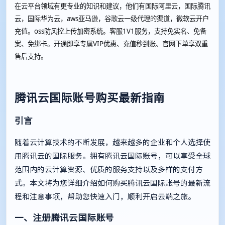
在云平台领域有更专业的知识和建议，他们有国际阿里云，国际腾讯
云，国际华为云，aws亚马逊，谷歌云一级代理的渠道，微软云开户
充值。oss防风控上传加密系统。客服1V1服务，支持免实名、免备
案、免绑卡。开通即享专属VIP优惠、充值秒到账、官网下单享双重
售后支持。
腾讯云国际账号购买最新指南
引言
随着云计算技术的不断发展，越来越多的企业和个人选择使
用腾讯云的国际服务。拥有腾讯云国际账号，可以享受全球
范围内的云计算资源、优质的服务支持以及多样的支付方
式。本文将为您详细介绍如何购买腾讯云国际账号的最新流
程和注意事项，帮助您快速入门，顺利开启云端之旅。
一、注册腾讯云国际账号