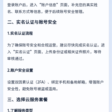
登录账户后，进入“账户信息”页面，补充您的真实姓
名、联系方式等信息，便于后续账号安全管理。
二、实名认证与账号安全
1.实名认证流程
为了确保账号安全和合规运营，建议尽快完成实名认证。进
入“实名认证”页面，上传身份证或相关证件照片，等待
审核通过。
2.账户安全设置
设置双因素认证（2FA）、绑定手机和备用邮箱，增强账户
安全性，避免账号被盗或滥用。
三、选择云服务套餐
1.了解服务类型