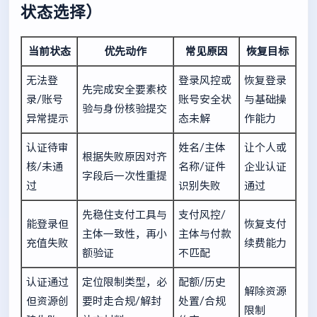
状态选择）
当前状态
优先动作
常见原因
恢复目标
无法登
登录风控或
恢复登录
先完成安全要素校
录/账号
账号安全状
与基础操
验与身份核验提交
异常提示
态未解
作能力
认证待审
姓名/主体
让个人或
根据失败原因对齐
核/未通
名称/证件
企业认证
字段后一次性重提
过
识别失败
通过
先稳住支付工具与
支付风控/
能登录但
恢复支付
主体一致性，再小
主体与付款
充值失败
续费能力
额验证
不匹配
认证通过
定位限制类型，必
配额/历史
解除资源
但资源创
要时走合规/解封
处置/合规
限制