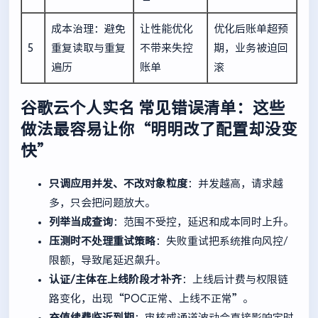
成本治理：避免
让性能优化
优化后账单超预
5
重复读取与重复
不带来失控
期，业务被迫回
遍历
账单
滚
谷歌云个人实名
常见错误清单：这些
做法最容易让你“明明改了配置却没变
快”
只调应用并发、不改对象粒度
：并发越高，请求越
多，只会把问题放大。
列举当成查询
：范围不受控，延迟和成本同时上升。
压测时不处理重试策略
：失败重试把系统推向风控/
限额，导致尾延迟飙升。
认证/主体在上线阶段才补齐
：上线后计费与权限链
路变化，出现“POC正常、上线不正常”。
充值续费临近到期
：审核或通道波动会直接影响定时