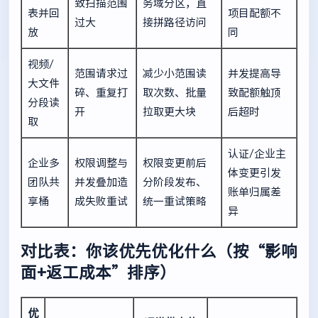
致扫描范围
务域分区，直
表并回
项目配额不
过大
接拼路径访问
放
同
视频/
范围请求过
减少小范围读
并发提高导
大文件
碎、重复打
取次数、批量
致配额触顶
分段读
开
拉取更大块
后超时
取
认证/企业主
企业多
权限调整与
权限变更前后
体变更引发
团队共
并发叠加造
分阶段发布、
账单归属差
享桶
成失败重试
统一重试策略
异
对比表：你该优先优化什么（按“影响
面+返工成本”排序）
优