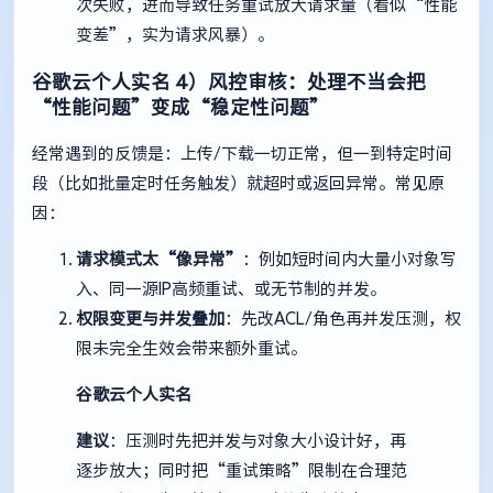
次失败，进而导致任务重试放大请求量（看似“性能
变差”，实为请求风暴）。
谷歌云个人实名
4）风控审核：处理不当会把
“性能问题”变成“稳定性问题”
经常遇到的反馈是：上传/下载一切正常，但一到特定时间
段（比如批量定时任务触发）就超时或返回异常。常见原
因：
请求模式太“像异常”
：例如短时间内大量小对象写
入、同一源IP高频重试、或无节制的并发。
权限变更与并发叠加
：先改ACL/角色再并发压测，权
限未完全生效会带来额外重试。
谷歌云个人实名
建议
：压测时先把并发与对象大小设计好，再
逐步放大；同时把“重试策略”限制在合理范