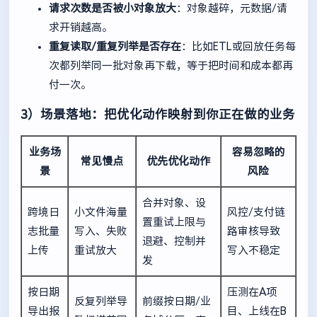
请求次数是否被小对象放大
：对象越碎，元数据/请
求开销越高。
重复读取/重复列举是否存在
：比如ETL或回放任务每
次都列举同一批对象再下载，等于把时间和成本都再
付一次。
3）场景落地：把优化动作映射到你正在做的业务
业务场
容易忽略的
常见慢点
优先优化动作
景
风险
合并对象、设
跨境日
小文件海量
风控/支付链
置重试上限与
志批量
写入、失败
路审核导致
退避、控制并
上传
重试放大
写入不稳定
发
按日期
压测在A项
反复列举导
前缀按日期/业
导出报
目、上线在B