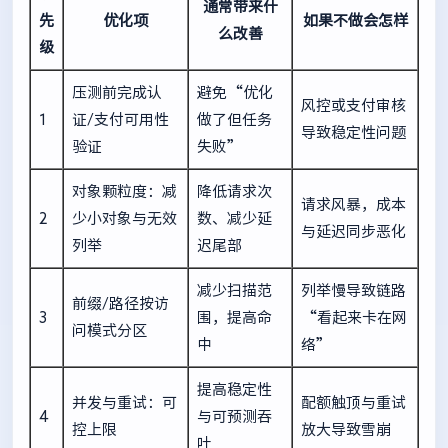
通常带来什
先
优化项
如果不做会怎样
么改善
级
压测前完成认
避免“优化
风控或支付审核
1
证/支付可用性
做了但任务
导致稳定性问题
验证
失败”
对象颗粒度：减
降低请求次
请求风暴，成本
2
少小对象与无效
数、减少延
与延迟同步恶化
列举
迟尾部
减少扫描范
列举慢导致链路
前缀/路径按访
3
围，提高命
“看起来卡在网
问模式分区
中
络”
提高稳定性
并发与重试：可
配额触顶与重试
4
与可预测吞
控上限
放大导致雪崩
吐