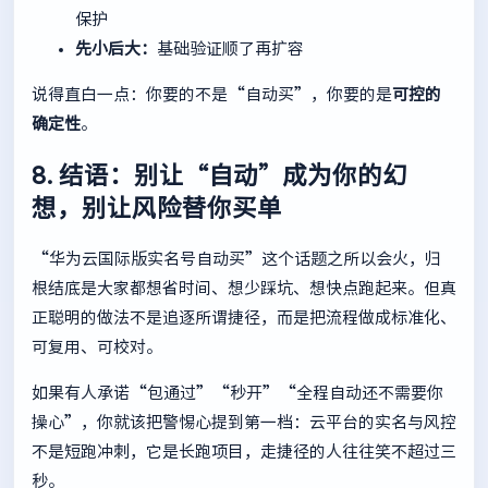
保护
先小后大：
基础验证顺了再扩容
说得直白一点：你要的不是“自动买”，你要的是
可控的
确定性
。
8. 结语：别让“自动”成为你的幻
想，别让风险替你买单
“华为云国际版实名号自动买”这个话题之所以会火，归
根结底是大家都想省时间、想少踩坑、想快点跑起来。但真
正聪明的做法不是追逐所谓捷径，而是把流程做成标准化、
可复用、可校对。
如果有人承诺“包通过”“秒开”“全程自动还不需要你
操心”，你就该把警惕心提到第一档：云平台的实名与风控
不是短跑冲刺，它是长跑项目，走捷径的人往往笑不超过三
秒。