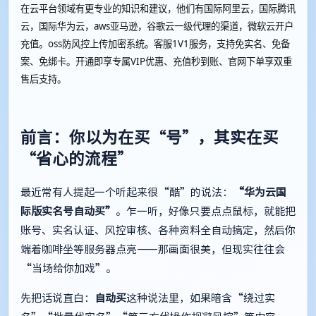
在云平台领域有更专业的知识和建议，他们有国际阿里云，国际腾讯
云，国际华为云，aws亚马逊，谷歌云一级代理的渠道，微软云开户
充值。oss防风控上传加密系统。客服1V1服务，支持免实名、免备
案、免绑卡。开通即享专属VIP优惠、充值秒到账、官网下单享双重
售后支持。
前言：你以为在买“号”，其实在买
“省心的流程”
最近常有人提起一个听起来很“酷”的说法：
“华为云国
际版实名号自动买”
。乍一听，好像只要点点鼠标，就能把
账号、实名认证、风控审核、各种资料全自动搞定，然后你
端着咖啡坐等服务器点亮——那画面很美，但现实往往会
“当场给你加戏”。
先把话说直白：
自动买
这种说法里，如果暗含“绕过实