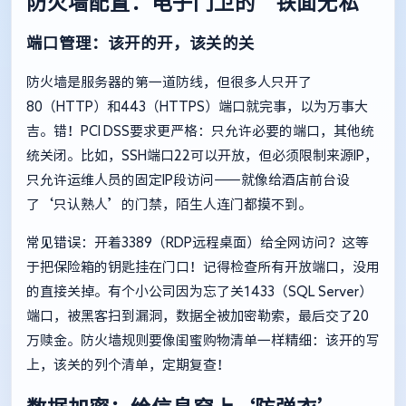
防火墙配置：电子门卫的‘铁面无私’
端口管理：该开的开，该关的关
防火墙是服务器的第一道防线，但很多人只开了
80（HTTP）和443（HTTPS）端口就完事，以为万事大
吉。错！PCI DSS要求更严格：只允许必要的端口，其他统
统关闭。比如，SSH端口22可以开放，但必须限制来源IP，
只允许运维人员的固定IP段访问——就像给酒店前台设
了‘只认熟人’的门禁，陌生人连门都摸不到。
常见错误：开着3389（RDP远程桌面）给全网访问？这等
于把保险箱的钥匙挂在门口！记得检查所有开放端口，没用
的直接关掉。有个小公司因为忘了关1433（SQL Server）
端口，被黑客扫到漏洞，数据全被加密勒索，最后交了20
万赎金。防火墙规则要像闺蜜购物清单一样精细：该开的写
上，该关的列个清单，定期复查！