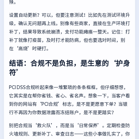
殃。
设置自动更新？可以，但要注意测试！比如先在测试环境升
级，确认无问题再上线。别像有些商家，直接在生产环境打
补丁，结果导致系统崩溃，支付功能瘫痪一整天。记住：打
补丁就像打疫苗，及时打才能防病，但也要选对时间，别
在‘高烧’时硬打。
结语：合规不是负担，是生意的‘护身
符’
PCI DSS合规听起来像一堆繁琐的条条框框，但仔细想想，
它其实是在帮你省钱、省心、省名声。想象一下，当客户看
到你的网站有‘PCI合规’标志，是不是更愿意下单？当银
行不再因为你数据泄露而冻结账户，是不是更踏实？
别把合规当‘救火队’，而是当‘日常保养’。定期检查防
火墙规则、更新补丁、审查日志——这些小事做扎实了，你