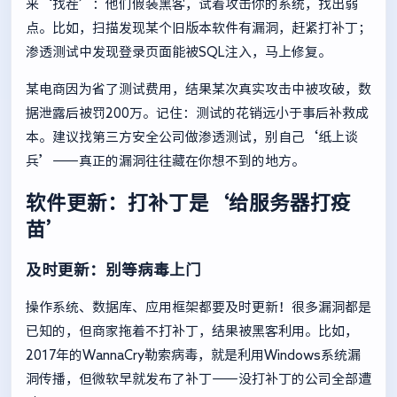
来‘找茬’：他们假装黑客，试着攻击你的系统，找出弱
点。比如，扫描发现某个旧版本软件有漏洞，赶紧打补丁；
渗透测试中发现登录页面能被SQL注入，马上修复。
某电商因为省了测试费用，结果某次真实攻击中被攻破，数
据泄露后被罚200万。记住：测试的花销远小于事后补救成
本。建议找第三方安全公司做渗透测试，别自己‘纸上谈
兵’——真正的漏洞往往藏在你想不到的地方。
软件更新：打补丁是‘给服务器打疫
苗’
及时更新：别等病毒上门
操作系统、数据库、应用框架都要及时更新！很多漏洞都是
已知的，但商家拖着不打补丁，结果被黑客利用。比如，
2017年的WannaCry勒索病毒，就是利用Windows系统漏
洞传播，但微软早就发布了补丁——没打补丁的公司全部遭