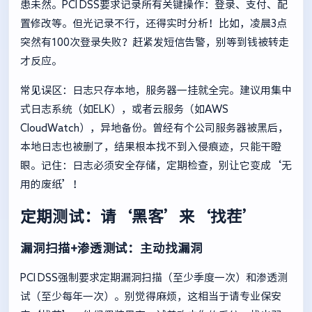
患未然。PCI DSS要求记录所有关键操作：登录、支付、配
置修改等。但光记录不行，还得实时分析！比如，凌晨3点
突然有100次登录失败？赶紧发短信告警，别等到钱被转走
才反应。
常见误区：日志只存本地，服务器一挂就全完。建议用集中
式日志系统（如ELK），或者云服务（如AWS
CloudWatch），异地备份。曾经有个公司服务器被黑后，
本地日志也被删了，结果根本找不到入侵痕迹，只能干瞪
眼。记住：日志必须安全存储，定期检查，别让它变成‘无
用的废纸’！
定期测试：请‘黑客’来‘找茬’
漏洞扫描+渗透测试：主动找漏洞
PCI DSS强制要求定期漏洞扫描（至少季度一次）和渗透测
试（至少每年一次）。别觉得麻烦，这相当于请专业保安