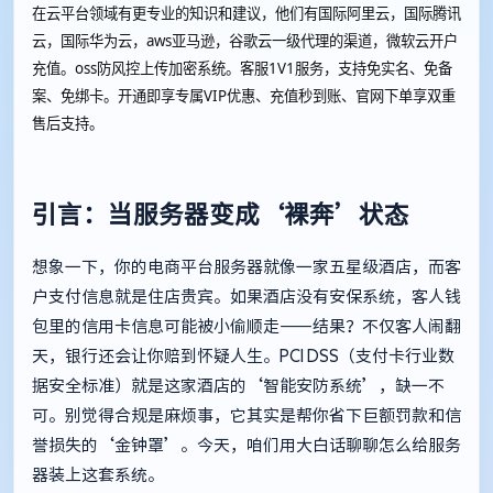
在云平台领域有更专业的知识和建议，他们有国际阿里云，国际腾讯
云，国际华为云，aws亚马逊，谷歌云一级代理的渠道，微软云开户
充值。oss防风控上传加密系统。客服1V1服务，支持免实名、免备
案、免绑卡。开通即享专属VIP优惠、充值秒到账、官网下单享双重
售后支持。
引言：当服务器变成‘裸奔’状态
想象一下，你的电商平台服务器就像一家五星级酒店，而客
户支付信息就是住店贵宾。如果酒店没有安保系统，客人钱
包里的信用卡信息可能被小偷顺走——结果？不仅客人闹翻
天，银行还会让你赔到怀疑人生。PCI DSS（支付卡行业数
据安全标准）就是这家酒店的‘智能安防系统’，缺一不
可。别觉得合规是麻烦事，它其实是帮你省下巨额罚款和信
誉损失的‘金钟罩’。今天，咱们用大白话聊聊怎么给服务
器装上这套系统。