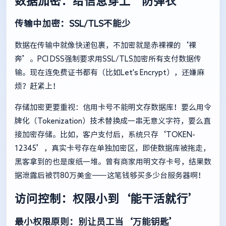
数据加密：给信息穿上‘防弹衣’
传输中加密：SSL/TLS不能少
数据在传输中就像快递包裹，不加密就是赤裸裸的‘裸
奔’。PCI DSS强制要求用SSL/TLS加密所有支付数据传
输。现在连免费证书都有（比如Let's Encrypt），还嫌麻
烦？赶紧上！
存储加密更要重视：信用卡号不能明文存数据库！要么用令
牌化（Tokenization）技术替换成一串无意义字符，要么直
接加密存储。比如，客户支付后，系统只存‘TOKEN-
12345’，真实卡号存在单独加密区，即使数据库被拖走，
黑客拿到的也是废纸一堆。曾有商家用明文存卡号，结果数
据泄露后被罚80万美金——这笔钱够买多少台服务器啊！
访问控制：权限小到‘能干活就行’
最小权限原则：别让员工当‘万能钥匙’