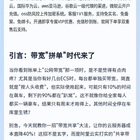
云，国际华为云，aws亚马逊，谷歌云一级代理的渠道，微软云开户
充值。oss防风控上传加密系统。客服1V1服务，支持免实名、免备
案、免绑卡。开通即享专属VIP优惠、充值秒到账、官网下单享双重
售后支持。
引言：带宽"拼单"时代来了
当你看到账单上"公网带宽"那一项时，是不是觉得有点肉
疼？尤其是当你有好几台ECS时，每台都单独买带宽，简直
就是"按人头收费"，但实际使用起来，可能只有10%的时间
在飙车，剩下的90%都在"趴窝"。这不就像你给全家每人
都买一辆豪车，结果只有周末才用得上，其他时间全停在车
库里生锈？
别急，今天就教你一招"带宽共享"大法，让你的云服务器成
本直降40%！这招不是玄学，而是阿里云实打实的"共享带