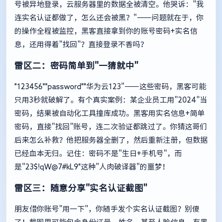
号被异地登录，云服务器里的数据全被清空。他哭诉："我
连实名认证都做了，怎么还会被黑？"——问题就在于，你
的操作全程被监控，黑客直接拿到你的账号密码+实名信
息，还用得着"找回"？直接登录不香吗？
雷区二：密码简单到"一猜就中"
"123456""password""华为云123"——这些密码，黑客可能
只用3秒就破解了。有个真实案例：某企业员工用"2024"当
密码，结果被自动化工具撞库成功。黑客用实名信息+简单
密码，直接"找回"账号，连二次验证都跳过了。你猜这哥们
后来怎么补救？他把服务器全删了，然后重新注册，但数据
已经血本无归。记住：密码不是"生日+手机号"，而
是"23$!qW@7#kL9"这种"人肉破译器"的噩梦！
雷区三：随意分享"实名认证截图"
朋友借你账号"用一下"，你随手发个实名认证截图？别傻