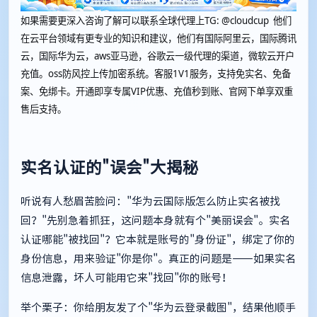
如果需要更深入咨询了解可以联系全球代理上
TG: @cloudcup 他们
在云平台领域有更专业的知识和建议，他们有国际阿里云，国际腾讯
云，国际华为云，aws亚马逊，谷歌云一级代理的渠道，微软云开户
充值。oss防风控上传加密系统。客服1V1服务，支持免实名、免备
案、免绑卡。开通即享专属VIP优惠、充值秒到账、官网下单享双重
售后支持。
实名认证的"误会"大揭秘
听说有人愁眉苦脸问："华为云国际版怎么防止实名被找
回？"先别急着抓狂，这问题本身就有个"美丽误会"。实名
认证哪能"被找回"？它本就是账号的"身份证"，绑定了你的
身份信息，用来验证"你是你"。真正的问题是——如果实名
信息泄露，坏人可能用它来"找回"你的账号！
举个栗子：你给朋友发了个"华为云登录截图"，结果他顺手