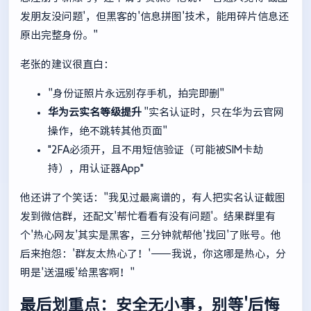
发朋友没问题'，但黑客的'信息拼图'技术，能用碎片信息还
原出完整身份。"
老张的建议很直白：
"身份证照片永远别存手机，拍完即删"
华为云实名等级提升
"实名认证时，只在华为云官网
操作，绝不跳转其他页面"
"2FA必须开，且不用短信验证（可能被SIM卡劫
持），用认证器App"
他还讲了个笑话："我见过最离谱的，有人把实名认证截图
发到微信群，还配文'帮忙看看有没有问题'。结果群里有
个'热心网友'其实是黑客，三分钟就帮他'找回'了账号。他
后来抱怨：'群友太热心了！'——我说，你这哪是热心，分
明是'送温暖'给黑客啊！"
最后划重点：安全无小事，别等'后悔