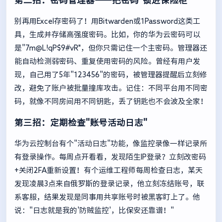
第二招：密码管理器——把密码"锁进保险柜"
别再用Excel存密码了！用Bitwarden或1Password这类工
具，生成并存储高强度密码。比如，你的华为云密码可以
是"7m@L!qP$9#vR"，但你只需记住一个主密码。管理器还
能自动检测弱密码、重复使用密码的风险。曾经有用户发
现，自己用了5年"123456"的密码，被管理器提醒后立刻修
改，避免了账户被批量撞库攻击。记住：不同平台用不同密
码，就像不同房间用不同钥匙，丢了钥匙也不会波及全家！
第三招：定期检查"账号活动日志"
华为云控制台有个"活动日志"功能，像监控录像一样记录所
有登录操作。每周点开看看，发现陌生IP登录？立刻改密码
+关闭2FA重新设置！有个运维工程师每周检查日志，某天
发现凌晨3点来自俄罗斯的登录记录，他立刻冻结账号，联
系客服，结果发现是同事用共享账号时被黑客盯上了。他
说："日志就是我的'防贼监控'，比保安还靠谱！"