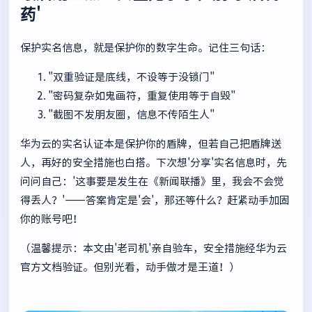
药'
保护实名信息，就是保护你的数字生命。记住三句话：
"双重验证是底线，不设等于没锁门"
"密码复杂如鬼画符，重复使用等于自毁"
"截图不发朋友圈，信息不传陌生人"
华为云的实名认证本是保护你的盾牌，但若自己把盾牌送
人，再好的安全措施也白搭。下次想'分享'实名信息时，先
问问自己：'这事要是发生在《新闻联播》里，我会不会觉
得丢人？'——答案肯定是'会'，那还等什么？赶紧动手加固
你的账号吧！
（温馨提示：本文由'老司机'亲自验车，安全措施经华为云
官方文档验证。但别光看，动手做才是王道！）