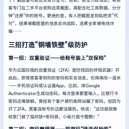
了！截图里可能包含身份证号、姓名、甚至人脸信息。有黑
客专门在二手平台收购这类截图，再配合社工库数据，分分
钟"还原"你的账号。更绝的是，有人把截图发到贴吧求"代
付"，结果被截图里的信息反向追踪，连累全家被电信诈
骗……
三招打造"铜墙铁壁"级防护
第一招：双重验证——给账号装上"双保险"
华为云国际版的双重验证（2FA）是防找回的终极武器！开
启后，即使黑客拿到你的密码和实名信息，也得再闯一道关
——手机验证码或认证器App。比如，用Google
Authenticator生成动态码，每次登录都要输入，比银行卡
密码还难破解。曾经有个客户被钓鱼网站骗了密码，但因为
开了2FA，黑客连账号的边都没摸到。他说："这功能就像
给家门装了指纹锁+密码锁，小偷只能干瞪眼！"