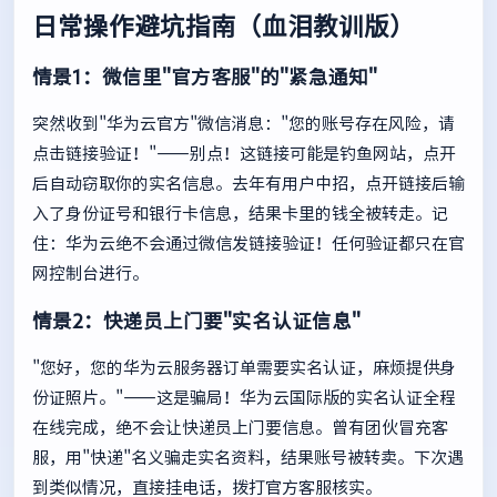
日常操作避坑指南（血泪教训版）
情景1：微信里"官方客服"的"紧急通知"
突然收到"华为云官方"微信消息："您的账号存在风险，请
点击链接验证！"——别点！这链接可能是钓鱼网站，点开
后自动窃取你的实名信息。去年有用户中招，点开链接后输
入了身份证号和银行卡信息，结果卡里的钱全被转走。记
住：华为云绝不会通过微信发链接验证！任何验证都只在官
网控制台进行。
情景2：快递员上门要"实名认证信息"
"您好，您的华为云服务器订单需要实名认证，麻烦提供身
份证照片。"——这是骗局！华为云国际版的实名认证全程
在线完成，绝不会让快递员上门要信息。曾有团伙冒充客
服，用"快递"名义骗走实名资料，结果账号被转卖。下次遇
到类似情况，直接挂电话，拨打官方客服核实。