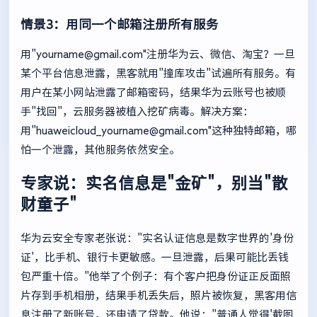
情景3：用同一个邮箱注册所有服务
用"
yourname@gmail.com
"注册华为云、微信、淘宝？一旦
某个平台信息泄露，黑客就用"撞库攻击"试遍所有服务。有
用户在某小网站泄露了邮箱密码，结果华为云账号也被顺
手"找回"，云服务器被植入挖矿病毒。解决方案：
用"
huaweicloud_yourname@gmail.com
"这种独特邮箱，哪
怕一个泄露，其他服务依然安全。
专家说：实名信息是"金矿"，别当"散
财童子"
华为云安全专家老张说："实名认证信息是数字世界的'身份
证'，比手机、银行卡更敏感。一旦泄露，后果可能比丢钱
包严重十倍。"他举了个例子：有个客户把身份证正反面照
片存到手机相册，结果手机丢失后，照片被恢复，黑客用信
息注册了新账号，还申请了贷款。他说："普通人觉得'截图