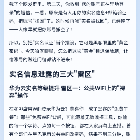
截了个图发群里。第二天，你收到"您的账号正在异地登
录"的短信，一看，原来是有人用你的实名信息+邮箱验证
码，把账号"找回"了。这时候再喊"实名被找回"，已经晚了
——人家早就把你账号搬空了！
所以，别把"实名认证"当个摆设，它可是黑客眼里的"黄金
密码"。今天咱就聊聊，怎么把这块"黄金"锁进保险箱，让
偷账号的贼连门缝都钻不进来！
实名信息泄露的三大"雷区"
华为云实名等级提升
雷区一：公共WiFi上的"裸
奔"操作
在咖啡店用WiFi登录华为云？恭喜你，成了黑客的"免费午
餐"！那些"免费WiFi"背后，可能藏着无数嗅探工具，你输
的每一个字符、点的每一个按钮，都在人家屏幕上直播。曾
有个哥们在星巴克用公共WiFi改密码，结果不到三分钟，账