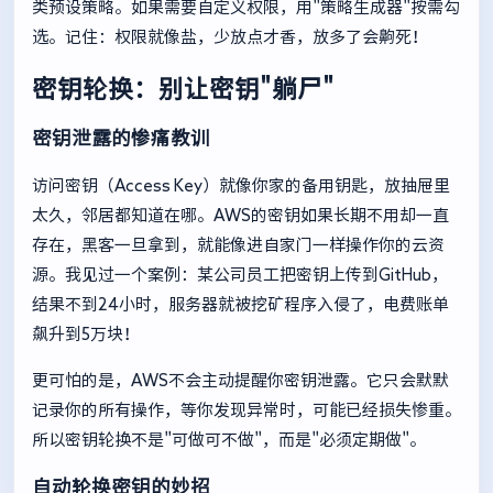
类预设策略。如果需要自定义权限，用"策略生成器"按需勾
选。记住：权限就像盐，少放点才香，放多了会齁死！
密钥轮换：别让密钥"躺尸"
密钥泄露的惨痛教训
访问密钥（Access Key）就像你家的备用钥匙，放抽屉里
太久，邻居都知道在哪。AWS的密钥如果长期不用却一直
存在，黑客一旦拿到，就能像进自家门一样操作你的云资
源。我见过一个案例：某公司员工把密钥上传到GitHub，
结果不到24小时，服务器就被挖矿程序入侵了，电费账单
飙升到5万块！
更可怕的是，AWS不会主动提醒你密钥泄露。它只会默默
记录你的所有操作，等你发现异常时，可能已经损失惨重。
所以密钥轮换不是"可做可不做"，而是"必须定期做"。
自动轮换密钥的妙招