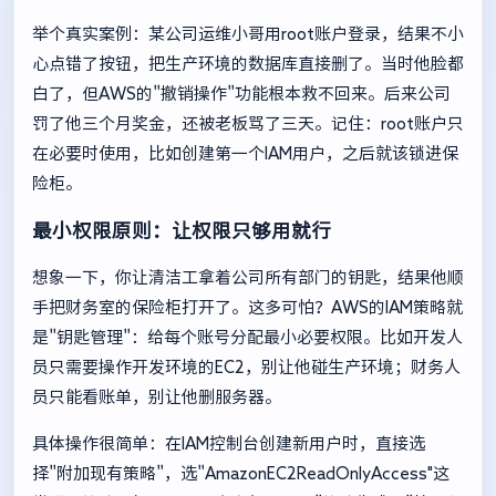
举个真实案例：某公司运维小哥用root账户登录，结果不小
心点错了按钮，把生产环境的数据库直接删了。当时他脸都
白了，但AWS的"撤销操作"功能根本救不回来。后来公司
罚了他三个月奖金，还被老板骂了三天。记住：root账户只
在必要时使用，比如创建第一个IAM用户，之后就该锁进保
险柜。
最小权限原则：让权限只够用就行
想象一下，你让清洁工拿着公司所有部门的钥匙，结果他顺
手把财务室的保险柜打开了。这多可怕？AWS的IAM策略就
是"钥匙管理"：给每个账号分配最小必要权限。比如开发人
员只需要操作开发环境的EC2，别让他碰生产环境；财务人
员只能看账单，别让他删服务器。
具体操作很简单：在IAM控制台创建新用户时，直接选
择"附加现有策略"，选"AmazonEC2ReadOnlyAccess"这