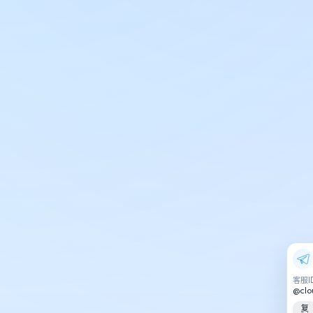
客服I
@clo
复