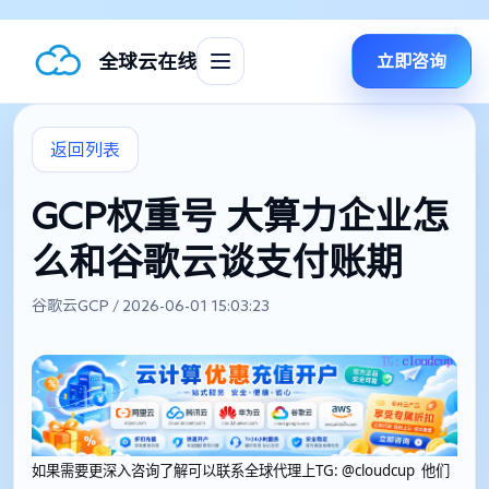
全球云在线
立即咨询
返回列表
GCP权重号 大算力企业怎
么和谷歌云谈支付账期
谷歌云GCP / 2026-06-01 15:03:23
如果需要更深入咨询了解可以联系全球代理上
TG: @cloudcup 他们