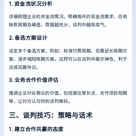
1. 资金流状况分析
详细梳理企业的资金流情况，明确每月的现金流需求、应收
账款周期及峰值。数据越充分，谈判中越有底气。
2. 备选方案设计
设定多个备选方案，例如：标准付费周期、优惠延长账期方
案、逐步缩短账期方案。这样可以在谈判中展示弹性，利于
达成双赢协议。
3. 业务合作价值评估
强调企业对谷歌云的价值，包括潜在增长点、合作项目规模
等，让对方认可你的谈判筹码。
三、谈判技巧：策略与话术
1. 建立合作共赢的态度