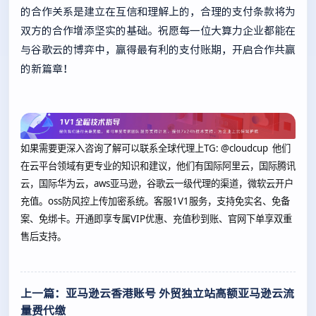
的合作关系是建立在互信和理解上的，合理的支付条款将为
双方的合作增添坚实的基础。祝愿每一位大算力企业都能在
与谷歌云的博弈中，赢得最有利的支付账期，开启合作共赢
的新篇章！
如果需要更深入咨询了解可以联系全球代理上
TG: @cloudcup 他们
在云平台领域有更专业的知识和建议，他们有国际阿里云，国际腾讯
云，国际华为云，aws亚马逊，谷歌云一级代理的渠道，微软云开户
充值。oss防风控上传加密系统。客服1V1服务，支持免实名、免备
案、免绑卡。开通即享专属VIP优惠、充值秒到账、官网下单享双重
售后支持。
上一篇：亚马逊云香港账号 外贸独立站高额亚马逊云流
量费代缴