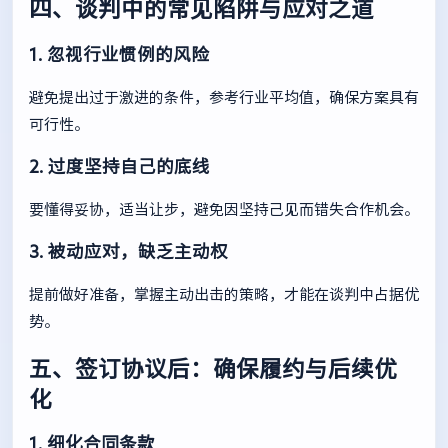
四、谈判中的常见陷阱与应对之道
1. 忽视行业惯例的风险
避免提出过于激进的条件，参考行业平均值，确保方案具有
可行性。
2. 过度坚持自己的底线
要懂得妥协，适当让步，避免因坚持己见而错失合作机会。
3. 被动应对，缺乏主动权
提前做好准备，掌握主动出击的策略，才能在谈判中占据优
势。
五、签订协议后：确保履约与后续优
化
1. 细化合同条款